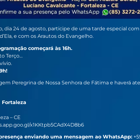
, dia 24 de agosto, participe de uma tarde especial com 
’Ela, e com os Arautos do Evangelho.
ogramação começará às 16h.
to Terço…
ívio.
9h!
agem Peregrina de Nossa Senhora de Fátima e haverá at
 Fortaleza
leza – CE
s.app.goo.gl/x1KKtpb5CAdX4D8b6
ua presença enviando uma mensagem ao WhatsApp:
+5