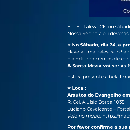
Em Fortaleza-CE, no sábado
Nossa Senhora ou devotas d
⭐
No Sábado, dia 24, a pr
Haverá uma palestra, o San
E ainda, momentos de conv
A Santa Missa vai ser às 1
Estará presente a bela Im
⭐ Local:
Arautos do Evangelho em
R. Cel. Aluísio Borba, 1035
Luciano Cavalcante – Forta
Veja no mapa:
https://map
Por favor confirme a s