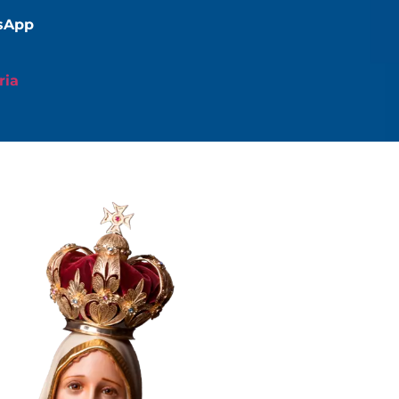
tsApp
ria