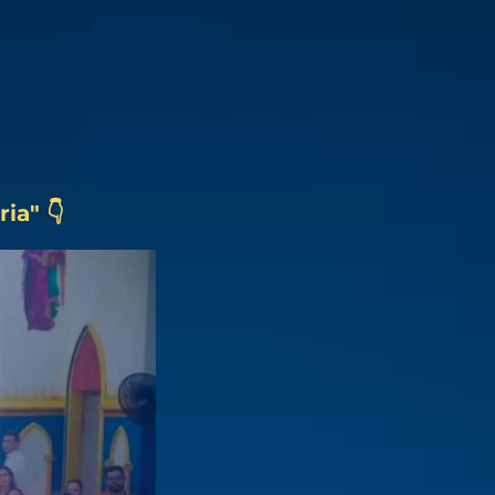
ia" 👇