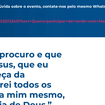
vida sobre o evento, contate-nos pelo mesmo Wha
8532722413?text=Quero+participar+da+tarde+com+Ma
 procuro e que
sus, que eu
eça da
rei todos os
 a mim mesmo,
ia de Deus.”