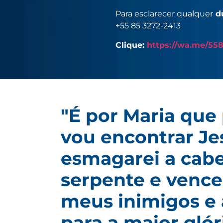
Para esclarecer qualquer
dú
+55 85 3272-2413
Clique:
https://wa.me/55
"É por Maria que
vou encontrar Je
esmagarei a cab
serpente e vence
meus inimigos e
para a maior glór